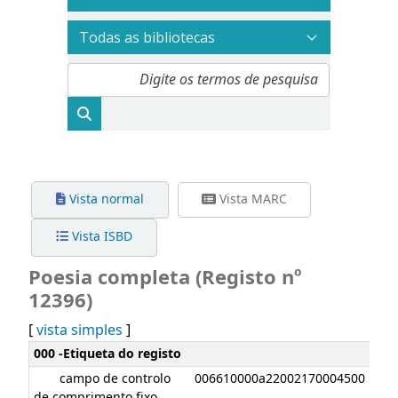
Vista normal
Vista MARC
Vista ISBD
Poesia completa (Registo nº
12396)
[
vista simples
]
Detalhes MARC
000 -Etiqueta do registo
campo de controlo
006610000a22002170004500
de comprimento fixo