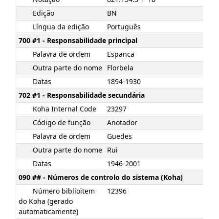
Edição
BN
Língua da edição
Português
700 #1 - Responsabilidade principal
Palavra de ordem
Espanca
Outra parte do nome
Florbela
Datas
1894-1930
702 #1 - Responsabilidade secundária
Koha Internal Code
23297
Código de função
Anotador
Palavra de ordem
Guedes
Outra parte do nome
Rui
Datas
1946-2001
090 ## - Números de controlo do sistema (Koha)
Número biblioitem
12396
do Koha (gerado
automaticamente)