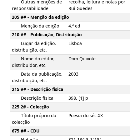
Outras menções de
recolha, leitura e notas por
responsabilidade
Rui Guedes
205 ## - Menção da edição
Menção da edição
4.ª ed
210 ## - Publicação, Distribuição
Lugar da edição,
Lisboa
distribuição, etc.
Nome do editor,
Dom Quixote
distribuidor, etc.
Data da publicação,
2003
distribuição, etc.
215 ## - Descrição física
Descrição física
398, [1] p
225 2# - Colecção
Título próprio da
Poesia do séc.XX
colecção
675 ## - CDU
Notação
821.134.3-1"18"