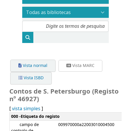
Vista normal
Vista MARC
Vista ISBD
Contos de S. Petersburgo (Registo
nº 46927)
[
vista simples
]
Detalhes MARC
000 -Etiqueta do registo
campo de
009970000a22003010004500
controlo de