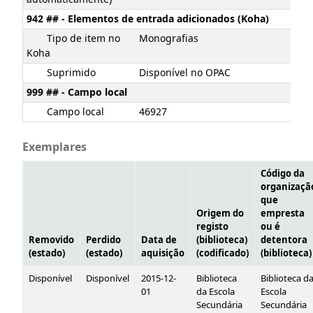
942 ## - Elementos de entrada adicionados (Koha)
Tipo de item no
Monografias
Koha
Suprimido
Disponível no OPAC
999 ## - Campo local
Campo local
46927
Exemplares
Código da
organizaçã
que
Origem do
empresta
registo
ou é
Removido
Perdido
Data de
(biblioteca)
detentora
(estado)
(estado)
aquisição
(codificado)
(biblioteca)
Disponível
Disponível
2015-12-
Biblioteca
Biblioteca d
01
da Escola
Escola
Secundária
Secundária