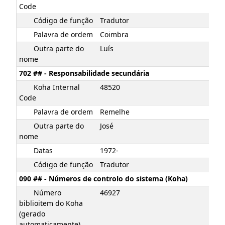
Code
Código de função
Tradutor
Palavra de ordem
Coimbra
Outra parte do
Luís
nome
702 ## - Responsabilidade secundária
Koha Internal
48520
Code
Palavra de ordem
Remelhe
Outra parte do
José
nome
Datas
1972-
Código de função
Tradutor
090 ## - Números de controlo do sistema (Koha)
Número
46927
biblioitem do Koha
(gerado
automaticamente)