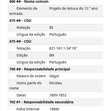
606 ## - Nome comum
Elemento de
Projeto de leitura do 12.º ano
entrada
675 ## - CDU
Notação
85
Língua da edição
Português
675 ## - CDU
Notação
821.161.1-34"18"
Edição
BN
Língua da edição
Português
700 ## - Responsabilidade principal
Palavra de ordem
Gógol
Outra parte do
Nicolau
nome
Datas
1809-1852
702 #1 - Responsabilidade secundária
Koha Internal
14660