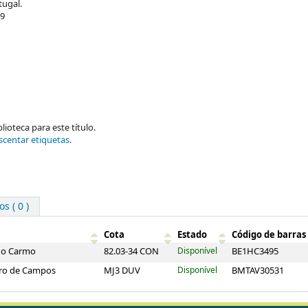
tugal.
99
ioteca para este título.
scentar etiquetas.
s ( 0 )
Cota
Estado
Código de barras
 do Carmo
82.03-34 CON
Disponível
BE1HC3495
varo de Campos
MJ3 DUV
Disponível
BMTAV30531