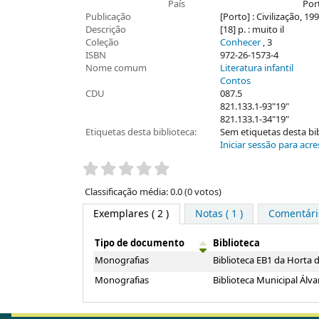
País
Por
Publicação
[Porto] : Civilização, 19
Descrição
[18] p. : muito il
Coleção
Conhecer
, 3
ISBN
972-26-1573-4
Nome comum
Literatura infantil
Contos
CDU
087.5
821.133.1-93"19"
821.133.1-34"19"
Etiquetas desta biblioteca:
Sem etiquetas desta bibl
Iniciar sessão para acre
Pontuação
Classificação média: 0.0 (0 votos)
Exemplares
( 2 )
Notas ( 1 )
Comentário
Tipo de documento
Biblioteca
Exemplares
Monografias
Biblioteca EB1 da Horta
Monografias
Biblioteca Municipal Ál