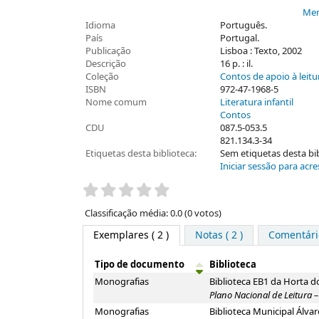
Men
Idioma
Português.
País
Portugal.
Publicação
Lisboa : Texto, 2002
Descrição
16 p. : il.
Coleção
Contos de apoio à leitur
ISBN
972-47-1968-5
Nome comum
Literatura infantil
Contos
CDU
087.5-053.5
821.134.3-34
Etiquetas desta biblioteca:
Sem etiquetas desta bibl
Iniciar sessão para acre
Pontuação
Classificação média: 0.0 (0 votos)
Exemplares
( 2 )
Notas ( 2 )
Comentário
Tipo de documento
Biblioteca
Exemplares
Monografias
Biblioteca EB1 da Horta 
Plano Nacional de Leitura – 
Monografias
Biblioteca Municipal Álv