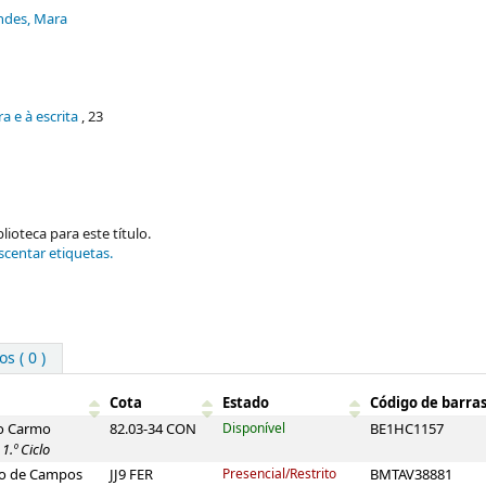
des, Mara
a e à escrita
, 23
ioteca para este título.
scentar etiquetas.
s ( 0 )
Cota
Estado
Código de barra
do Carmo
82.03-34 CON
Disponível
BE1HC1157
1.º Ciclo
aro de Campos
JJ9 FER
Presencial/Restrito
BMTAV38881