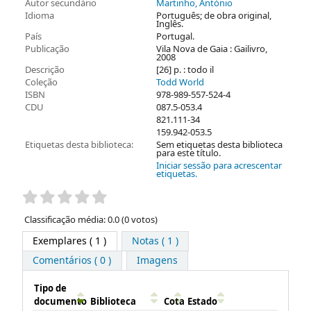
Autor secundário
Martinho, António
Idioma
Português; de obra original,
Inglês.
País
Portugal.
Publicação
Vila Nova de Gaia : Gailivro,
2008
Descrição
[26] p. : todo il
Coleção
Todd World
ISBN
978-989-557-524-4
CDU
087.5-053.4
821.111-34
159.942-053.5
Etiquetas desta biblioteca:
Sem etiquetas desta biblioteca
para este título.
Iniciar sessão para acrescentar
etiquetas.
Pontuação
Classificação média: 0.0 (0 votos)
Exemplares
( 1 )
Notas ( 1 )
Comentários ( 0 )
Imagens
Tipo de
documento
Biblioteca
Cota
Estado