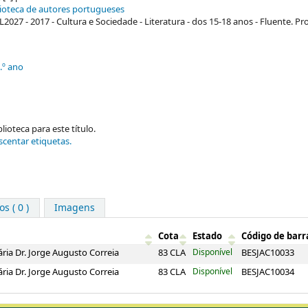
lioteca de autores portugueses
27 - 2017 - Cultura e Sociedade - Literatura - dos 15-18 anos - Fluente. Pr
.º ano
ioteca para este título.
scentar etiquetas.
s ( 0 )
Imagens
Cota
Estado
Código de barr
ária Dr. Jorge Augusto Correia
83 CLA
Disponível
BESJAC10033
ária Dr. Jorge Augusto Correia
83 CLA
Disponível
BESJAC10034