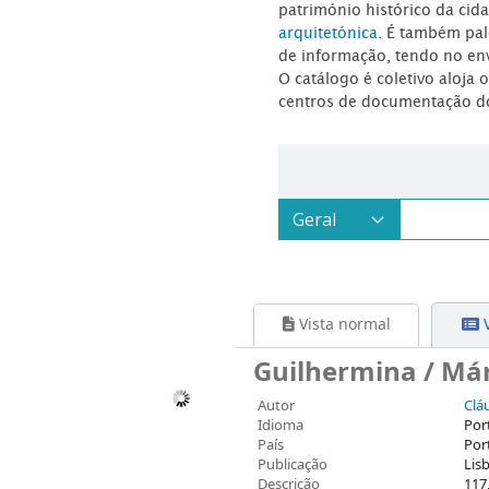
património histórico da ci
arquitetónica
. É também pal
de informação, tendo no en
O catálogo é coletivo aloja 
centros de documentação d
Vista normal
V
Guilhermina / Már
Autor
Clá
Idioma
Por
País
Por
Publicação
Lis
Descrição
117,