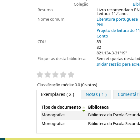
Coleção
Bib
Resumo
Livro recomendado PNL20
Leitura, 11.º ano.
Nome comum
Literatura portuguesa
PNL
Projeto de leitura do 11
Conto
CDU
83
82
821.134.3-31"19"
Etiquetas desta biblioteca:
Sem etiquetas desta bibl
Iniciar sessão para acre
Pontuação
Classificação média: 0.0 (0 votos)
Exemplares
( 2 )
Notas ( 1 )
Comentário
Tipo de documento
Biblioteca
Exemplares
Monografias
Biblioteca da Escola Secund
Monografias
Biblioteca da Escola Secund