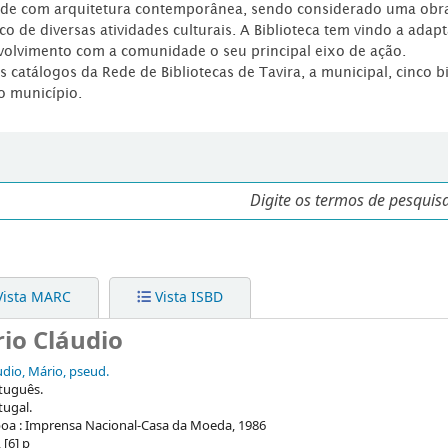
dade com arquitetura contemporânea, sendo considerado uma obr
co de diversas atividades culturais. A Biblioteca tem vindo a adap
volvimento com a comunidade o seu principal eixo de ação.
os catálogos da Rede de Bibliotecas de Tavira, a municipal, cinco b
o município.
ista MARC
Vista ISBD
io Cláudio
udio, Mário, pseud.
tuguês.
tugal.
boa : Imprensa Nacional-Casa da Moeda, 1986
 [6] p