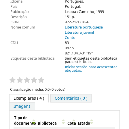
Idioma
Português.
País
Portugal.
Publicação
Lisboa : Caminho, 1999
Descrição
151 p.
ISBN
972-21-1238-4
Nome comum
Literatura portuguesa
Literatura juvenil
Conto
CDU
83
087.5
821.134.3-31"19"
Etiquetas desta biblioteca:
Sem etiquetas desta biblioteca
para este título.
Iniciar sessão para acrescentar
etiquetas.
Pontuação
Classificação média: 0.0 (0 votos)
Exemplares
( 4 )
Comentários ( 0 )
Imagens
Tipo de
documento
Biblioteca
Cota
Estado