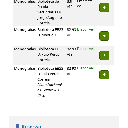
Exemplares
Monografias
Biblioteca da
83J
Empresta
do
Escola
VIE
Secundária Dr.
Jorge Augusto
Correia
Monografias
Biblioteca EB23
82-93
Disponível
D. Manuel I
VIE
Monografias
Biblioteca EB23
82-93
Disponível
D. Paio Peres
VIE
Correia
Monografias
Biblioteca EB23
82-93
Disponível
D. Paio Peres
VIE
Correia
Plano Nacional
de Leitura – 3.º
Ciclo
Reservar