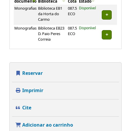
documento
Biblioteca
Cota
Estado
Exemplares
Monografias
Biblioteca EB1
087.5
Disponível
da Horta do
ECO
Carmo
Monografias
Biblioteca EB23
087.5
Disponível
D. Paio Peres
ECO
Correia
Reservar
Imprimir
Cite
Adicionar ao carrinho