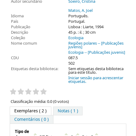
Autor secundário
Soeiro, Cristina
Matos, A. Joel
Idioma
Português.
País
Portugal.
Publicação
Lisboa : Liarte, 1994
Descrição
45 p. : il. ; 30 cm
Coleção
Ecologia
Nome comum
Regiões polares -- [Publicações
juvenis]
Ecologia -- [Publicações juvenis]
CDU
087.5
502
Etiquetas desta biblioteca:
Sem etiquetas desta biblioteca
para este título.
Iniciar sessão para acrescentar
etiquetas.
Pontuação
Classificação média: 0.0 (0 votos)
Exemplares
( 2 )
Notas ( 1 )
Comentários ( 0 )
Tipo de