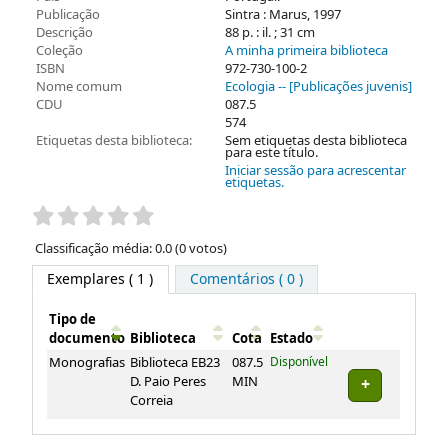
Publicação
Sintra : Marus, 1997
Descrição
88 p. : il. ; 31 cm
Coleção
A minha primeira biblioteca
ISBN
972-730-100-2
Nome comum
Ecologia -- [Publicações juvenis]
CDU
087.5
574
Etiquetas desta biblioteca:
Sem etiquetas desta biblioteca
para este título.
Iniciar sessão para acrescentar
etiquetas.
Pontuação
Classificação média: 0.0 (0 votos)
Exemplares
( 1 )
Comentários ( 0 )
Tipo de
documento
Biblioteca
Cota
Estado
Exemplares
Monografias
Biblioteca EB23
087.5
Disponível
D. Paio Peres
MIN
Correia