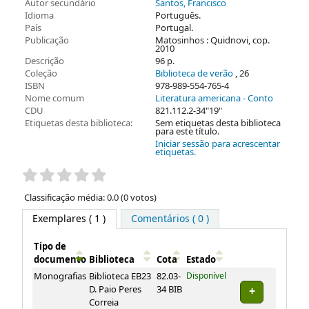
Autor secundário
Santos, Francisco
Idioma
Português.
País
Portugal.
Publicação
Matosinhos : Quidnovi, cop.
2010
Descrição
96 p.
Coleção
Biblioteca de verão
, 26
ISBN
978-989-554-765-4
Nome comum
Literatura americana - Conto
CDU
821.112.2-34"19"
Etiquetas desta biblioteca:
Sem etiquetas desta biblioteca
para este título.
Iniciar sessão para acrescentar
etiquetas.
Pontuação
Classificação média: 0.0 (0 votos)
Exemplares
( 1 )
Comentários ( 0 )
Tipo de
documento
Biblioteca
Cota
Estado
Exemplares
Monografias
Biblioteca EB23
82.03-
Disponível
D. Paio Peres
34 BIB
Correia