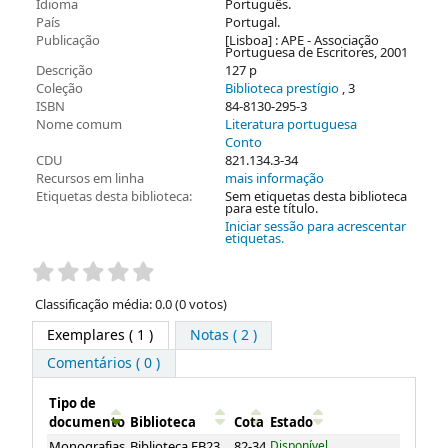
Idioma
Português.
País
Portugal.
Publicação
[Lisboa] : APE - Associação
Portuguesa de Escritores, 2001
Descrição
127 p
Coleção
Biblioteca prestígio
, 3
ISBN
84-8130-295-3
Nome comum
Literatura portuguesa
Conto
CDU
821.134.3-34
Recursos em linha
mais informação
Etiquetas desta biblioteca:
Sem etiquetas desta biblioteca
para este título.
Iniciar sessão para acrescentar
etiquetas.
Pontuação
Classificação média: 0.0 (0 votos)
Exemplares
( 1 )
Notas ( 2 )
Comentários ( 0 )
Tipo de
documento
Biblioteca
Cota
Estado
Exemplares
Monografias
Biblioteca EB23
82-34
Disponível