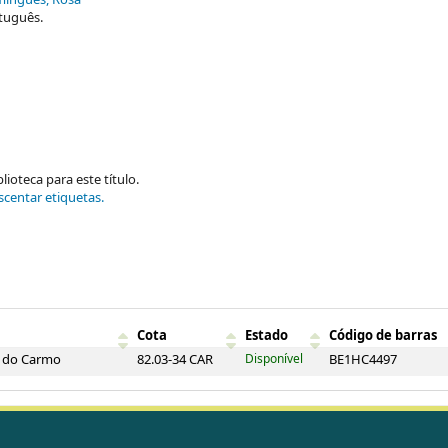
ingues, Rosa
tuguês.
ioteca para este título.
scentar etiquetas.
Cota
Estado
Código de barras
a do Carmo
82.03-34 CAR
Disponível
BE1HC4497