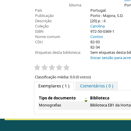
Dom
Idioma
Por
País
Portugal.
Publicação
Porto : Majora, S.D.
Descrição
[20] p. : il.
Coleção
Carolina
ISBN
972-50-0369-1
Nome comum
Contos
CDU
82-93
82-34
Etiquetas desta biblioteca:
Sem etiquetas desta bibl
Iniciar sessão para acre
Pontuação
Classificação média: 0.0 (0 votos)
Exemplares
( 1 )
Comentários ( 0 )
Tipo de documento
Biblioteca
Exemplares
Monografias
Biblioteca EB1 da Hort