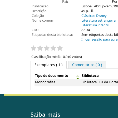
País
Por
Publicação
Lisboa : Abril jovem, 19
Descrição
49 p. : il.
Coleção
Clássicos Disney
Nome comum
Literatura estrangeira
Literatura infantil
CDU
82-34
Etiquetas desta biblioteca:
Sem etiquetas desta bibl
Iniciar sessão para acre
Pontuação
Classificação média: 0.0 (0 votos)
Exemplares
( 1 )
Comentários ( 0 )
Tipo de documento
Biblioteca
Exemplares
Monografias
Biblioteca EB1 da Hort
Saiba mais