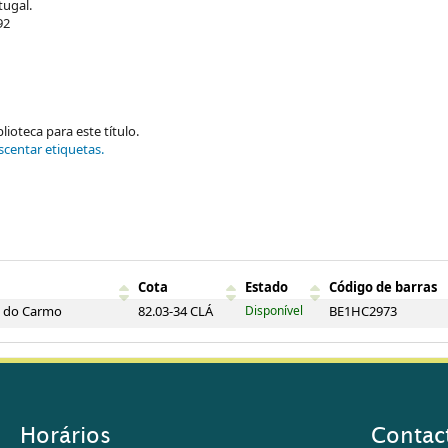
tugal.
92
ioteca para este título.
scentar etiquetas.
Cota
Estado
Código de barras
a do Carmo
82.03-34 CLÁ
Disponível
BE1HC2973
Horários
Contac