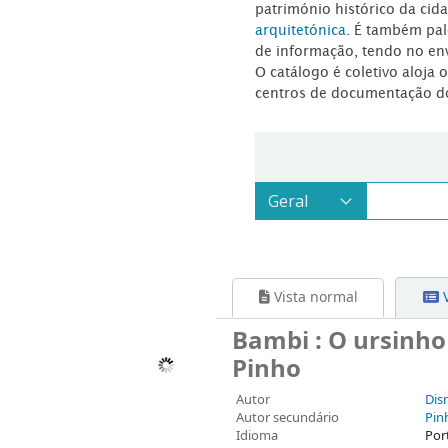
património histórico da ci
arquitetónica
. É também pal
de informação, tendo no en
O catálogo é coletivo aloja 
centros de documentação d
Vista normal
V
Bambi : O ursinho 
Pinho
Autor
Dis
Autor secundário
Pin
Idioma
Por