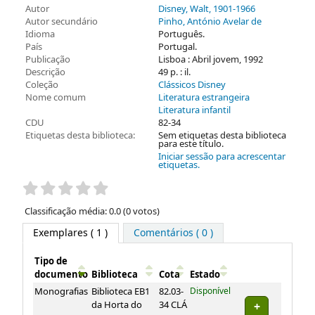
Autor
Disney, Walt
, 1901-1966
Autor secundário
Pinho, António Avelar de
Idioma
Português.
País
Portugal.
Publicação
Lisboa : Abril jovem, 1992
Descrição
49 p. : il.
Coleção
Clássicos Disney
Nome comum
Literatura estrangeira
Literatura infantil
CDU
82-34
Etiquetas desta biblioteca:
Sem etiquetas desta biblioteca
para este título.
Iniciar sessão para acrescentar
etiquetas.
Pontuação
Classificação média: 0.0 (0 votos)
Exemplares
( 1 )
Comentários ( 0 )
Tipo de
documento
Biblioteca
Cota
Estado
Exemplares
Monografias
Biblioteca EB1
82.03-
Disponível
da Horta do
34 CLÁ