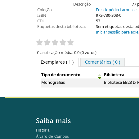
Descrição
77 p
Coleção
Enciclopédia Larousse
ISBN
972-730-308-0
CDU
57
Etiquetas desta biblioteca:
Sem etiquetas desta bibl
Iniciar sessão para acre
Pontuação
Classificação média: 0.0 (0 votos)
Exemplares
( 1 )
Comentários ( 0 )
Tipo de documento
Biblioteca
Exemplares
Monografias
Biblioteca EB23 D. 
Saiba mais
História
Álvaro de Campos