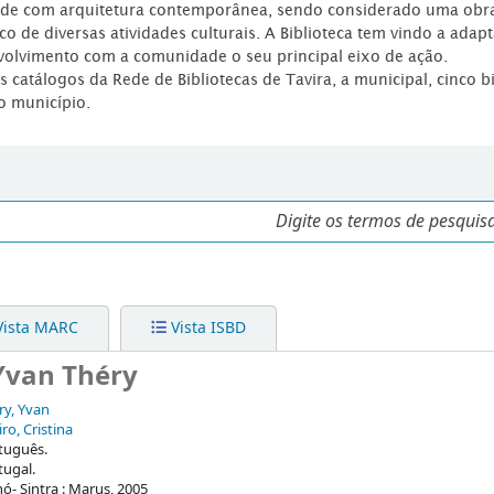
dade com arquitetura contemporânea, sendo considerado uma obr
co de diversas atividades culturais. A Biblioteca tem vindo a adap
volvimento com a comunidade o seu principal eixo de ação.
os catálogos da Rede de Bibliotecas de Tavira, a municipal, cinco b
o município.
ista MARC
Vista ISBD
 Yvan Théry
ry, Yvan
ro, Cristina
tuguês.
tugal.
hó- Sintra : Marus, 2005