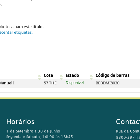
.
ioteca para este título.
scentar etiquetas.
Cota
Estado
Código de barras
Manuel I
57 THE
Disponível
BEBDMI8030
Horários
Contac
1 de Setembro a 30 de Junho
Rua da Comu
Segunda e Sábado, 14h00 às 18h45
8800-397 Ta