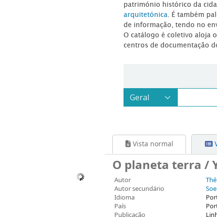
património histórico da ci
arquitetónica
. É também pal
de informação, tendo no en
O catálogo é coletivo aloja 
centros de documentação d
Vista normal
V
O planeta terra /
Autor
Thé
Autor secundário
Soei
Idioma
Por
País
Por
Publicação
Lin