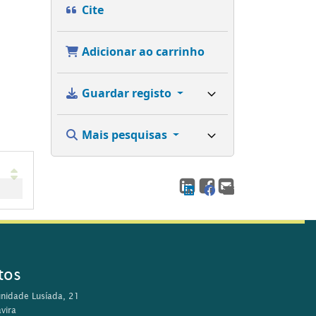
Cite
Adicionar ao carrinho
Guardar registo
Mais pesquisas
tos
nidade Lusíada, 21
vira