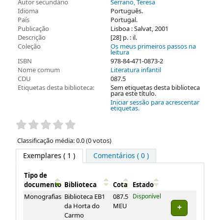
Autor secundário
Serrano, Teresa
Idioma
Português.
País
Portugal.
Publicação
Lisboa : Salvat, 2001
Descrição
[28] p. : il.
Coleção
Os meus primeiros passos na
leitura
ISBN
978-84-471-0873-2
Nome comum
Literatura infantil
CDU
087.5
Etiquetas desta biblioteca:
Sem etiquetas desta biblioteca
para este título.
Iniciar sessão para acrescentar
etiquetas.
Pontuação
Classificação média: 0.0 (0 votos)
Exemplares
( 1 )
Comentários ( 0 )
Tipo de
documento
Biblioteca
Cota
Estado
Exemplares
Monografias
Biblioteca EB1
087.5
Disponível
da Horta do
MEU
Carmo