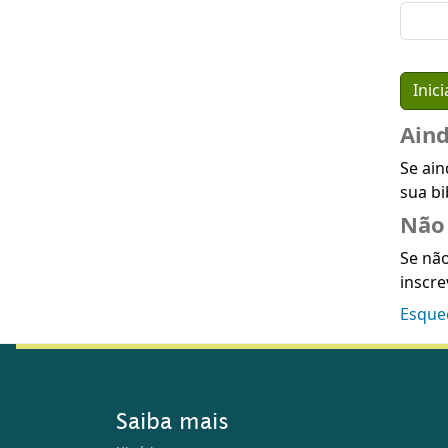
Ain
Se ain
sua bi
Não 
Se não
inscre
Esque
Saiba mais