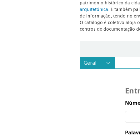
património histórico da ci
arquitetónica
. É também pal
de informação, tendo no en
O catálogo é coletivo aloja 
centros de documentação d
Ent
Númer
Palav