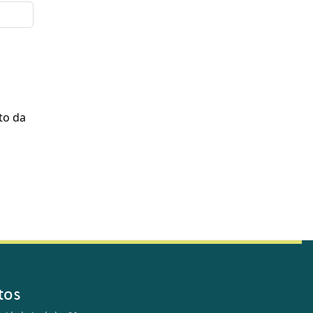
to da
tos