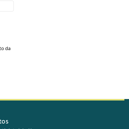
to da
tos