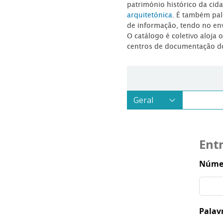
património histórico da ci
arquitetónica
. É também pal
de informação, tendo no en
O catálogo é coletivo aloja 
centros de documentação d
Ent
Númer
Palav