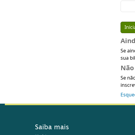
Ain
Se ain
sua bi
Não 
Se não
inscre
Esque
Saiba mais