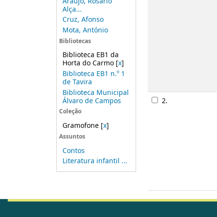
Araújo, Rosário
Alça...
Cruz, Afonso
Mota, António
Bibliotecas
Biblioteca EB1 da
Horta do Carmo
[
x
]
Biblioteca EB1 n.º 1
de Tavira
Biblioteca Municipal
Álvaro de Campos
2.
Coleção
Gramofone
[
x
]
Assuntos
Contos
Literatura infantil ...