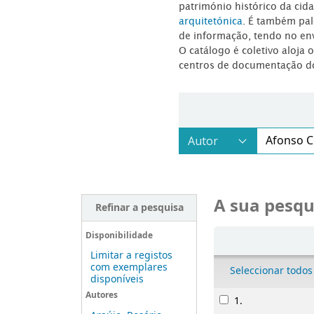
património histórico da ci
arquitetónica
. É também pal
de informação, tendo no en
O catálogo é coletivo aloja 
centros de documentação d
A sua pesqu
Refinar a pesquisa
Ordenar
Disponibilidade
Limitar a registos
com exemplares
Seleccionar todos
disponíveis
Resultados
Autores
1.