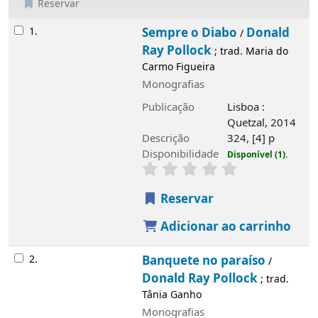
Reservar
Resultados
1.
Sempre o Diabo
Donald
/
Ray Pollock
; trad. Maria do
Carmo Figueira
Monografias
Publicação
Lisboa :
Quetzal, 2014
Descrição
324, [4] p
Disponibilidade
Disponível (1).
Reservar
Adicionar ao carrinho
2.
Banquete no paraíso
/
Donald Ray Pollock
; trad.
Tânia Ganho
Monografias