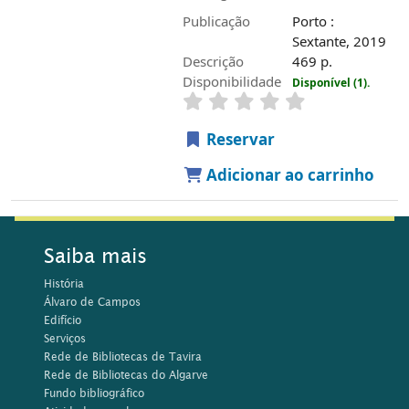
Publicação
Porto :
Sextante, 2019
Descrição
469 p.
Disponibilidade
Disponível (1).
Reservar
Adicionar ao carrinho
Saiba mais
História
Álvaro de Campos
Edifício
Serviços
Rede de Bibliotecas de Tavira
Rede de Bibliotecas do Algarve
Fundo bibliográfico