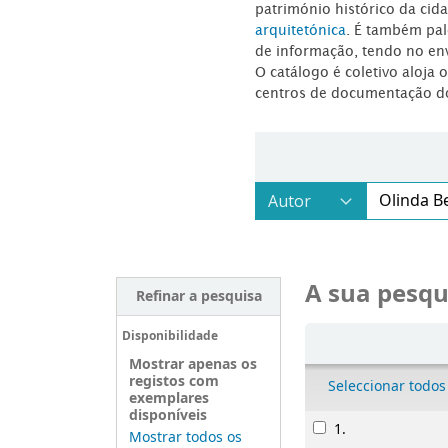
património histórico da ci
arquitetónica
. É também pal
de informação, tendo no en
O catálogo é coletivo aloja 
centros de documentação d
A sua pesqu
Refinar a pesquisa
Ordenar
Disponibilidade
Mostrar apenas os
registos com
Seleccionar todos
exemplares
disponíveis
Resultados
1.
Mostrar todos os