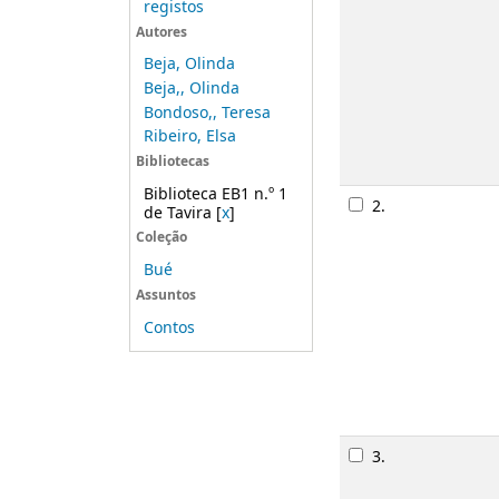
registos
Autores
Beja, Olinda
Beja,, Olinda
Bondoso,, Teresa
Ribeiro, Elsa
Bibliotecas
Biblioteca EB1 n.º 1
2.
de Tavira
[
x
]
Coleção
Bué
Assuntos
Contos
3.