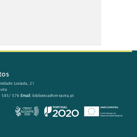
tos
nidade Lusíada, 21
vira
0 585/ 576
Email:
biblioteca@cm-tavira.pt