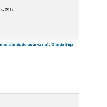
bro, 2018
no chinês do pote vazio)
Olinda Beja
/
;