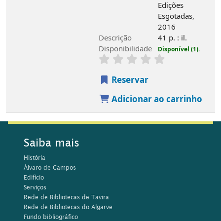
Edições
Esgotadas,
2016
Descrição
41 p. : il.
Disponibilidade
Disponível (1).
Reservar
Adicionar ao carrinho
Saiba mais
História
Álvaro de Campos
Edifício
Serviços
Rede de Bibliotecas de Tavira
Rede de Bibliotecas do Algarve
Fundo bibliográfico