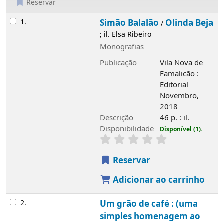
Reservar
Resultados
1.
Simão Balalão
Olinda Beja
/
; il. Elsa Ribeiro
Monografias
Publicação
Vila Nova de
Famalicão :
Editorial
Novembro,
2018
Descrição
46 p. : il.
Disponibilidade
Disponível (1).
Reservar
Adicionar ao carrinho
2.
Um grão de café : (uma
simples homenagem ao