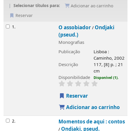
Selecionar títulos para:
Adicionar ao carrinho
Reservar
Resultados
1.
O assobiador
Ondjaki
/
(pseud.)
Monografias
Publicação
Lisboa :
Caminho, 2002
Descrição
117, [8] p. ; 21
cm
Disponibilidade
Disponível (1).
Reservar
Adicionar ao carrinho
2.
Momentos de aqui : contos
Ondjaki, pseud.
/