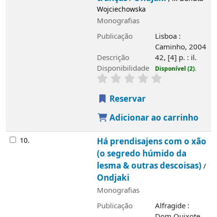
Wojciechowska
Monografias
Publicação
Lisboa :
Caminho, 2004
Descrição
42, [4] p. : il.
Disponibilidade
Disponível (2).
Reservar
Adicionar ao carrinho
10.
Há prendisajens com o xão
(o segredo húmido da
lesma & outras descoisas)
/
Ondjaki
Monografias
Publicação
Alfragide :
Dom Quixote,