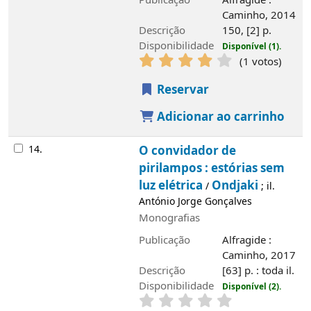
Publicação
Alfragide :
Caminho, 2014
Descrição
150, [2] p.
Disponibilidade
Disponível (1).
(1 votos)
Reservar
Adicionar ao carrinho
14.
O convidador de
pirilampos : estórias sem
luz elétrica
Ondjaki
/
; il.
António Jorge Gonçalves
Monografias
Publicação
Alfragide :
Caminho, 2017
Descrição
[63] p. : toda il.
Disponibilidade
Disponível (2).