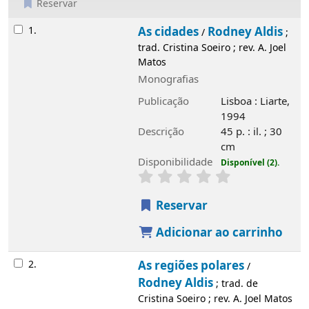
Reservar
Resultados
1.
As cidades
Rodney Aldis
/
;
trad. Cristina Soeiro ; rev. A. Joel
Matos
Monografias
Publicação
Lisboa : Liarte,
1994
Descrição
45 p. : il. ; 30
cm
Disponibilidade
Disponível (2).
Reservar
Adicionar ao carrinho
2.
As regiões polares
/
Rodney Aldis
; trad. de
Cristina Soeiro ; rev. A. Joel Matos