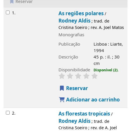
Reservar
Resultados
1.
As regiões polares
/
Rodney Aldis
; trad. de
Cristina Soeiro ; rev. A. Joel Matos
Monografias
Publicação
Lisboa : Liarte,
1994
Descrição
45 p. : il. ; 30
cm
Disponibilidade
Disponível (2).
Reservar
Adicionar ao carrinho
2.
As florestas tropicais
/
Rodney Aldis
; trad. de
Cristina Soeiro ; rev. de A. Joel