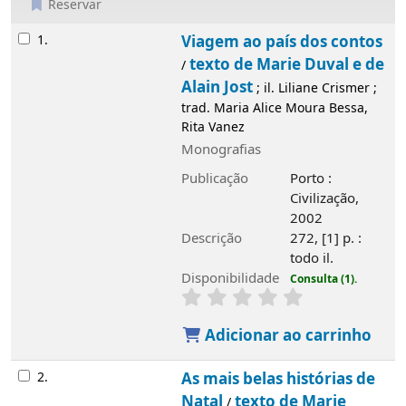
Reservar
Resultados
1.
Viagem ao país dos contos
texto de Marie Duval e de
/
Alain Jost
; il. Liliane Crismer ;
trad. Maria Alice Moura Bessa,
Rita Vanez
Monografias
Publicação
Porto :
Civilização,
2002
Descrição
272, [1] p. :
todo il.
Disponibilidade
Consulta (1).
Adicionar ao carrinho
2.
As mais belas histórias de
Natal
texto de Marie
/