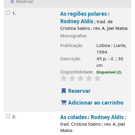
Reservar
Resultados
1.
As regiões polares
/
Rodney Aldis
; trad. de
Cristina Soeiro ; rev. A. Joel Matos
Monografias
Publicação
Lisboa : Liarte,
1994
Descrição
45 p. : il. ; 30
cm
Disponibilidade
Disponível (2).
Reservar
Adicionar ao carrinho
2.
As cidades
Rodney Aldis
/
;
trad. Cristina Soeiro ; rev. A. Joel
Matos