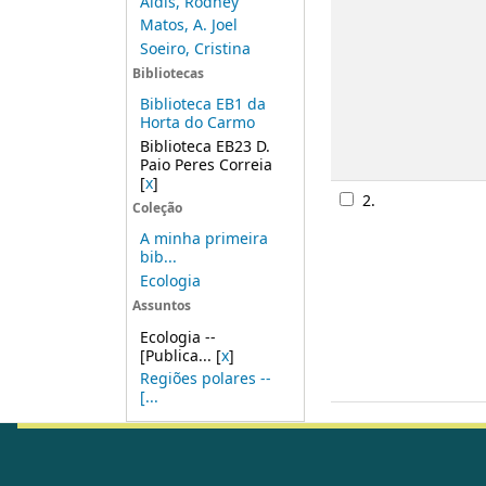
Aldis, Rodney
Matos, A. Joel
Soeiro, Cristina
Bibliotecas
Biblioteca EB1 da
Horta do Carmo
Biblioteca EB23 D.
Paio Peres Correia
[
x
]
2.
Coleção
A minha primeira
bib...
Ecologia
Assuntos
Ecologia --
[Publica...
[
x
]
Regiões polares --
[...