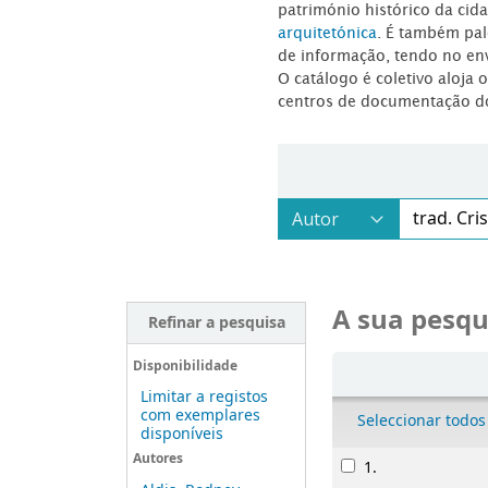
património histórico da ci
arquitetónica
. É também pal
de informação, tendo no en
O catálogo é coletivo aloja 
centros de documentação d
A sua pesqu
Refinar a pesquisa
Ordenar
Disponibilidade
Limitar a registos
com exemplares
Seleccionar todos
disponíveis
Resultados
Autores
1.