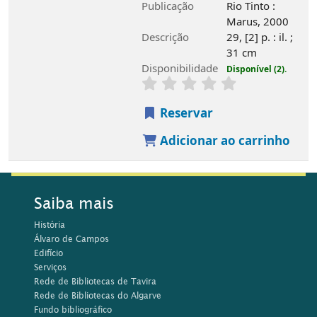
Publicação
Rio Tinto :
Marus, 2000
Descrição
29, [2] p. : il. ;
31 cm
Disponibilidade
Disponível (2).
Reservar
Adicionar ao carrinho
Saiba mais
História
Álvaro de Campos
Edifício
Serviços
Rede de Bibliotecas de Tavira
Rede de Bibliotecas do Algarve
Fundo bibliográfico