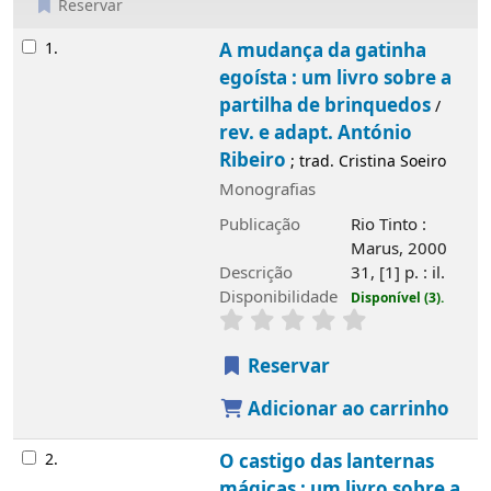
Reservar
Resultados
1.
A mudança da gatinha
egoísta : um livro sobre a
partilha de brinquedos
/
rev. e adapt. António
Ribeiro
; trad. Cristina Soeiro
Monografias
Publicação
Rio Tinto :
Marus, 2000
Descrição
31, [1] p. : il.
Disponibilidade
Disponível (3).
Reservar
Adicionar ao carrinho
2.
O castigo das lanternas
mágicas : um livro sobre a