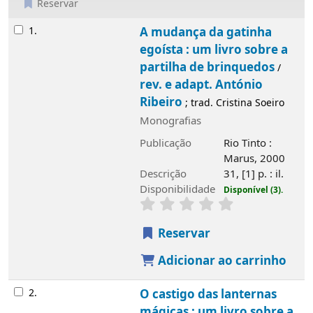
Reservar
Resultados
1.
A mudança da gatinha
egoísta : um livro sobre a
partilha de brinquedos
/
rev. e adapt. António
Ribeiro
; trad. Cristina Soeiro
Monografias
Publicação
Rio Tinto :
Marus, 2000
Descrição
31, [1] p. : il.
Disponibilidade
Disponível (3).
Reservar
Adicionar ao carrinho
2.
O castigo das lanternas
mágicas : um livro sobre a