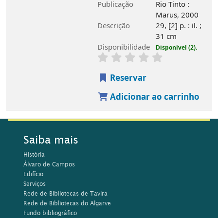
Publicação
Rio Tinto :
Marus, 2000
Descrição
29, [2] p. : il. ;
31 cm
Disponibilidade
Disponível (2).
Reservar
Adicionar ao carrinho
Saiba mais
História
Álvaro de Campos
Edifício
Serviços
Rede de Bibliotecas de Tavira
Rede de Bibliotecas do Algarve
Fundo bibliográfico