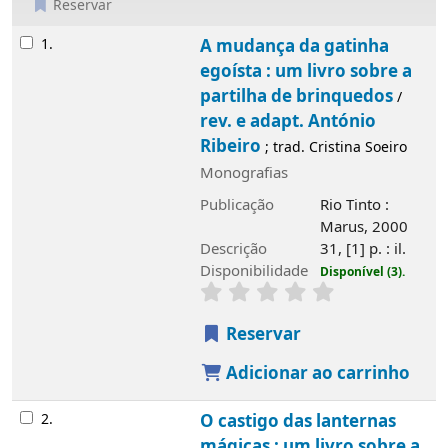
Reservar
Resultados
1.
A mudança da gatinha
egoísta : um livro sobre a
partilha de brinquedos
/
rev. e adapt. António
Ribeiro
; trad. Cristina Soeiro
Monografias
Publicação
Rio Tinto :
Marus, 2000
Descrição
31, [1] p. : il.
Disponibilidade
Disponível (3).
Reservar
Adicionar ao carrinho
2.
O castigo das lanternas
mágicas : um livro sobre a