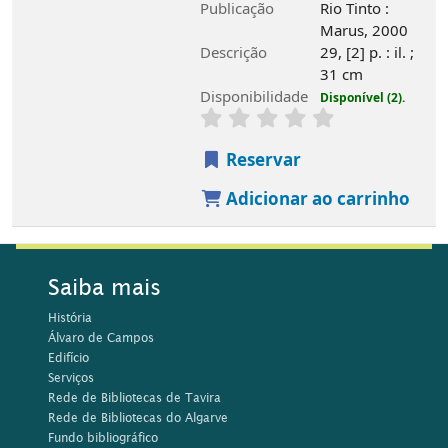
Publicação
Rio Tinto :
Marus, 2000
Descrição
29, [2] p. : il. ;
31 cm
Disponibilidade
Disponível (2).
Reservar
Adicionar ao carrinho
Saiba mais
História
Álvaro de Campos
Edifício
Serviços
Rede de Bibliotecas de Tavira
Rede de Bibliotecas do Algarve
Fundo bibliográfico