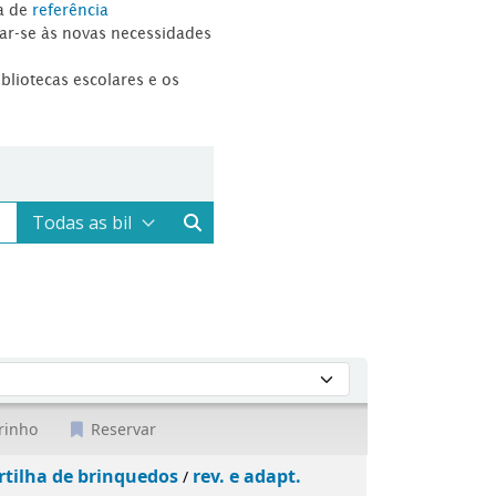
a de
referência
tar-se às novas necessidades
ibliotecas escolares e os
rinho
Reservar
rtilha de brinquedos
rev. e adapt.
/