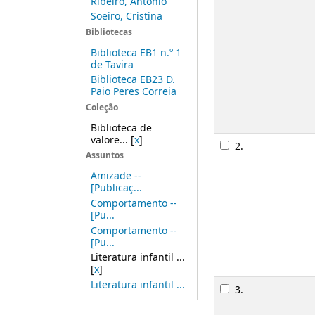
Ribeiro, António
Soeiro, Cristina
Bibliotecas
Biblioteca EB1 n.º 1
de Tavira
Biblioteca EB23 D.
Paio Peres Correia
Coleção
Biblioteca de
valore...
[
x
]
2.
Assuntos
Amizade --
[Publicaç...
Comportamento --
[Pu...
Comportamento --
[Pu...
Literatura infantil ...
[
x
]
Literatura infantil ...
3.