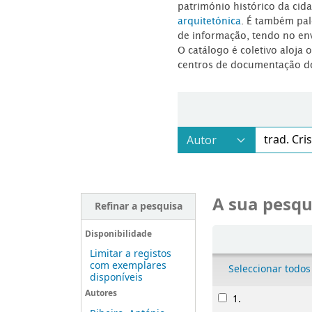
património histórico da ci
arquitetónica
. É também pal
de informação, tendo no en
O catálogo é coletivo aloja 
centros de documentação d
A sua pesqu
Refinar a pesquisa
Ordenar
Disponibilidade
Limitar a registos
com exemplares
Seleccionar todos
disponíveis
Resultados
Autores
1.