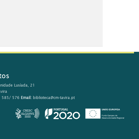
tos
nidade Lusíada, 21
vira
0 585/ 576
Email:
biblioteca@cm-tavira.pt