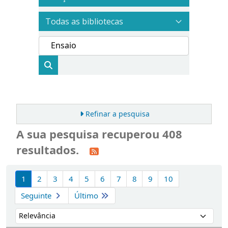
Refinar a pesquisa
A sua pesquisa recuperou 408
resultados.
Ordenar
1
2
3
4
5
6
7
8
9
10
Seguinte
Último
Ordenar por: