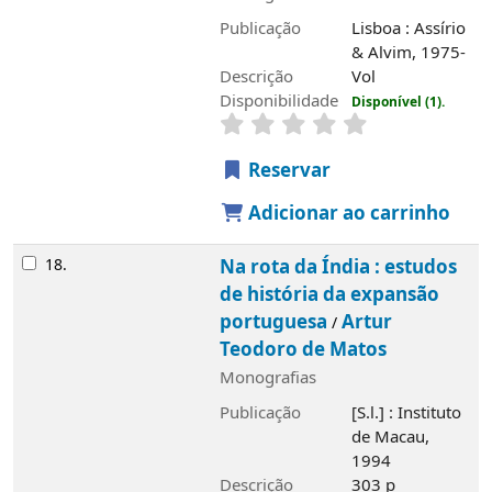
Publicação
Lisboa : Assírio
& Alvim, 1975-
Descrição
Vol
Disponibilidade
Disponível (1).
Reservar
Adicionar ao carrinho
18.
Na rota da Índia : estudos
de história da expansão
portuguesa
Artur
/
Teodoro de Matos
Monografias
Publicação
[S.l.] : Instituto
de Macau,
1994
Descrição
303 p