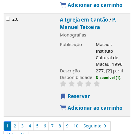
Adicionar ao carrinho
20.
A Igreja em Cantão
P.
/
Manuel Teixeira
Monografias
Publicação
Macau :
Instituto
Cultural de
Macau, 1996
Descrição
277, [2] p. : il
Disponibilidade
Disponível (1).
Reservar
Adicionar ao carrinho
1
2
3
4
5
6
7
8
9
10
Seguinte