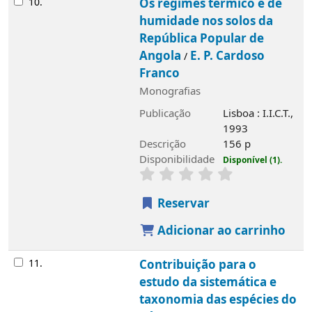
10.
Os regimes térmico e de
humidade nos solos da
República Popular de
Angola
E. P. Cardoso
/
Franco
Monografias
Publicação
Lisboa : I.I.C.T.,
1993
Descrição
156 p
Disponibilidade
Disponível (1).
Reservar
Adicionar ao carrinho
11.
Contribuição para o
estudo da sistemática e
taxonomia das espécies do