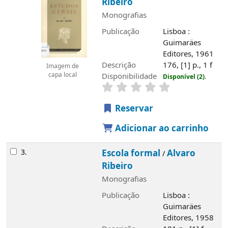
Ribeiro
Monografias
Publicação
Lisboa :
Guimaräes
Editores, 1961
Descrição
176, [1] p., 1 f
Imagem de
capa local
Disponibilidade
Disponível (2).
Reservar
Adicionar ao carrinho
3.
Escola formal
Alvaro
/
Ribeiro
Monografias
Publicação
Lisboa :
Guimaräes
Editores, 1958