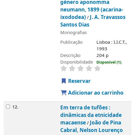
género aponomma
neumann, 1899 (acarina-
ixododea)
J. A. Travassos
/
Santos Dias
Monografias
Publicação
Lisboa : I.I.C.T.,
1993
Descrição
204 p
Disponibilidade
Disponível (1).
Reservar
Adicionar ao carrinho
12.
Em terra de tufões :
dinâmicas da etnicidade
macaense
João de Pina
/
Cabral, Nelson Lourenço