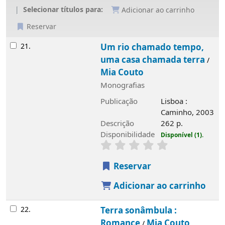
Selecionar títulos para:
Adicionar ao carrinho
Reservar
Resultados
21.
Um rio chamado tempo,
uma casa chamada terra
/
Mia Couto
Monografias
Publicação
Lisboa :
Caminho, 2003
Descrição
262 p.
Disponibilidade
Disponível (1).
Reservar
Adicionar ao carrinho
22.
Terra sonâmbula :
Romance
Mia Couto
/