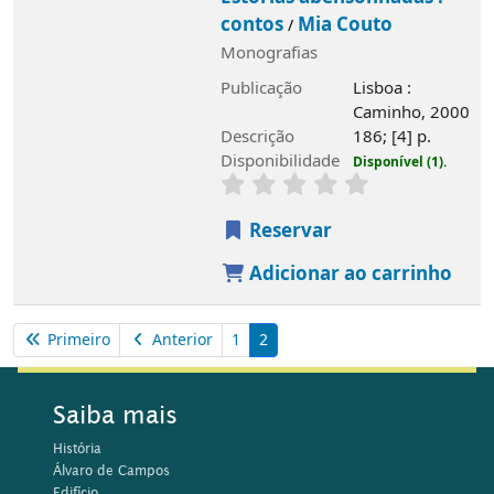
contos
Mia Couto
/
Monografias
Publicação
Lisboa :
Caminho, 2000
Descrição
186; [4] p.
Disponibilidade
Disponível (1).
Imagem de
capa local
Reservar
Adicionar ao carrinho
Primeiro
Anterior
1
2
Saiba mais
História
Álvaro de Campos
Edifício