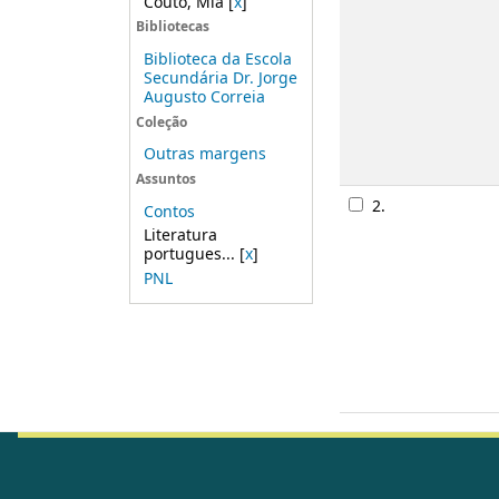
Couto, Mia
[
x
]
Bibliotecas
Biblioteca da Escola
Secundária Dr. Jorge
Augusto Correia
Coleção
Outras margens
Assuntos
2.
Contos
Literatura
portugues...
[
x
]
PNL