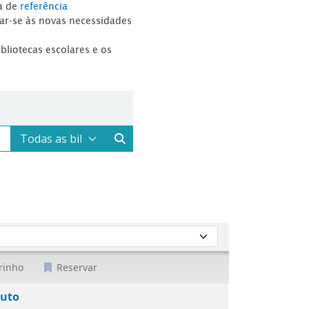
a de
referência
tar-se às novas necessidades
ibliotecas escolares e os
rinho
Reservar
outo