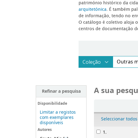
património histórico da ci
arquitetónica
. É também pal
de informação, tendo no en
O catálogo é coletivo aloja 
centros de documentação d
A sua pesqu
Refinar a pesquisa
Ordenar
Disponibilidade
Limitar a registos
com exemplares
Seleccionar todos
disponíveis
Resultados
Autores
1.