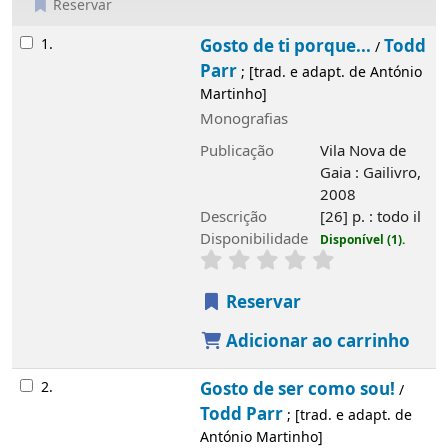
Reservar
Resultados
1.
Gosto de ti porque...
Todd
/
Parr
; [trad. e adapt. de António
Martinho]
Monografias
Publicação
Vila Nova de
Gaia : Gailivro,
2008
Descrição
[26] p. : todo il
Disponibilidade
Disponível (1).
Reservar
Adicionar ao carrinho
2.
Gosto de ser como sou!
/
Todd Parr
; [trad. e adapt. de
António Martinho]