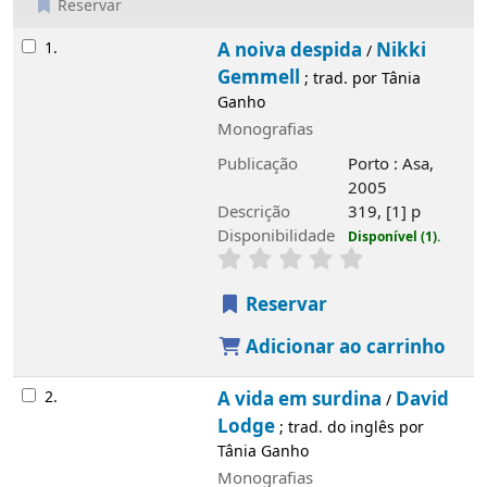
Reservar
Resultados
1.
A noiva despida
Nikki
/
Gemmell
; trad. por Tânia
Ganho
Monografias
Publicação
Porto : Asa,
2005
Descrição
319, [1] p
Disponibilidade
Disponível (1).
Reservar
Adicionar ao carrinho
2.
A vida em surdina
David
/
Lodge
; trad. do inglês por
Tânia Ganho
Monografias