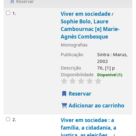
Reservar
Resultados
1.
Viver em sociedade
/
Sophie Bolo, Laure
Cambournac [e] Marie-
Agnés Combesque
Monografias
Publicação
Sintra : Marus,
2002
Descrição
76, [1] p
Disponibilidade
Disponível (1).
Reservar
Adicionar ao carrinho
2.
Viver em sociedae : a
família, a cidadania, a
justiça, as eleições...
/