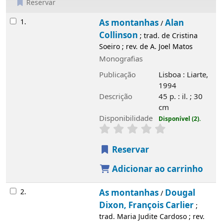
Reservar
Resultados
1.
As montanhas
Alan
/
Collinson
; trad. de Cristina
Soeiro ; rev. de A. Joel Matos
Monografias
Publicação
Lisboa : Liarte,
1994
Descrição
45 p. : il. ; 30
cm
Disponibilidade
Disponível (2).
Reservar
Adicionar ao carrinho
2.
As montanhas
Dougal
/
Dixon, François Carlier
;
trad. Maria Judite Cardoso ; rev.