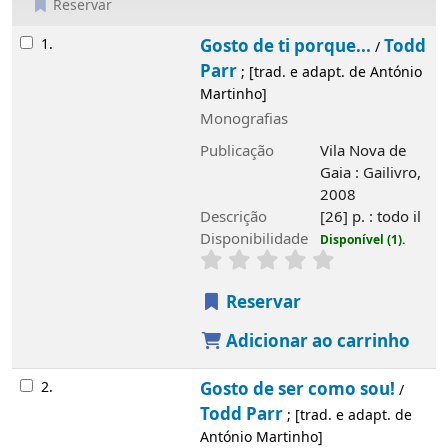
Reservar
Resultados
1.
Gosto de ti porque...
Todd
/
Parr
; [trad. e adapt. de António
Martinho]
Monografias
Publicação
Vila Nova de
Gaia : Gailivro,
2008
Descrição
[26] p. : todo il
Disponibilidade
Disponível (1).
Reservar
Adicionar ao carrinho
2.
Gosto de ser como sou!
/
Todd Parr
; [trad. e adapt. de
António Martinho]