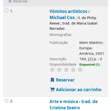
Reservar
Resultados
1.
Vómitos artísticos
/
Michael Cox
; il. de Philip
Reeve ; trad. de Maria Isabel
Barradas
Monografias
Publicação
Mem Martins :
Europa-
América, 2001
Descrição
184, [2] p. : il.
Disponibilidade
Disponível (1).
Reservar
Adicionar ao carrinho
2.
Arte e música
trad. de
/
Cristina Soeiro