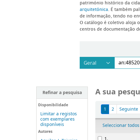
património histórico da ci
arquitetónica
. É também pal
de informação, tendo no en
O catálogo é coletivo aloja 
centros de documentação d
A sua pesqu
Refinar a pesquisa
Ordenar
Disponibilidade
1
2
Seguinte
Limitar a registos
com exemplares
disponíveis
Seleccionar todos
Autores
Resultados
1.