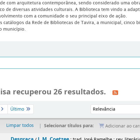
dade com arquitetura contemporânea, sendo considerado uma obr
co de diversas atividades culturais. A Biblioteca tem vindo a adap
volvimento com a comunidade o seu principal eixo de ação.
os catálogos da Rede de Bibliotecas de Tavira, a municipal, cinco b
o município.
isa recuperou 26 resultados.
Ordenar por:
Último
Limpar todos
Selecionar títulos para:
Adicionar ao car
Desgraça
J. M. Coetzee
/
; trad. José Ramelhe ; rev. literá