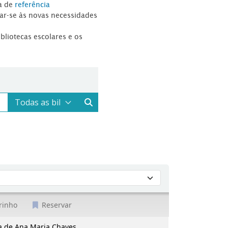
a de
referência
tar-se às novas necessidades
ibliotecas escolares e os
rinho
Reservar
ria de Ana Maria Chaves