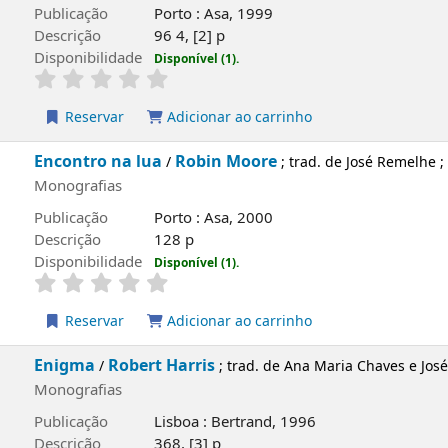
Publicação
Porto : Asa, 1999
Descrição
96 4, [2] p
Disponibilidade
Disponível (1).
Reservar
Adicionar ao carrinho
Encontro na lua
Robin Moore
/
; trad. de José Remelhe ;
Monografias
Publicação
Porto : Asa, 2000
Descrição
128 p
Disponibilidade
Disponível (1).
Reservar
Adicionar ao carrinho
Enigma
Robert Harris
/
; trad. de Ana Maria Chaves e Jos
Monografias
Publicação
Lisboa : Bertrand, 1996
Descrição
368, [3] p