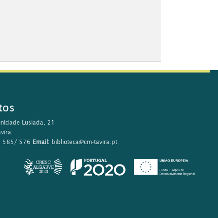
tos
nidade Lusíada, 21
vira
0 585/ 576
Email:
biblioteca@cm-tavira.pt