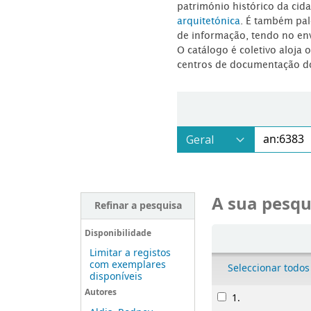
património histórico da ci
arquitetónica
. É também pal
de informação, tendo no en
O catálogo é coletivo aloja 
centros de documentação d
A sua pesqu
Refinar a pesquisa
Ordenar
Disponibilidade
Limitar a registos
com exemplares
Seleccionar todos
disponíveis
Resultados
Autores
1.