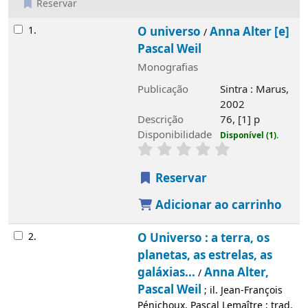
Reservar
Resultados
1.
O universo
Anna Alter [e]
/
Pascal Weil
Monografias
Publicação
Sintra : Marus,
2002
Descrição
76, [1] p
Disponibilidade
Disponível (1).
Reservar
Adicionar ao carrinho
2.
O Universo : a terra, os
planetas, as estrelas, as
galáxias...
Anna Alter,
/
Pascal Weil
; il. Jean-François
Pénichoux, Pascal Lemaître ; trad.