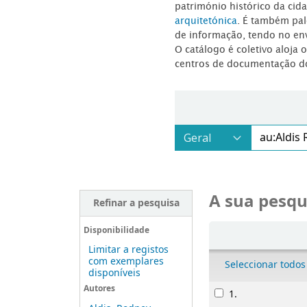
património histórico da ci
arquitetónica
. É também pal
de informação, tendo no en
O catálogo é coletivo aloja 
centros de documentação d
A sua pesqu
Refinar a pesquisa
Ordenar
Disponibilidade
Limitar a registos
com exemplares
Seleccionar todos
disponíveis
Resultados
Autores
1.