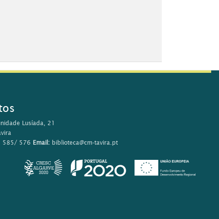
tos
nidade Lusíada, 21
vira
0 585/ 576
Email:
biblioteca@cm-tavira.pt