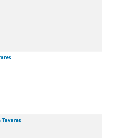
vares
a Tavares