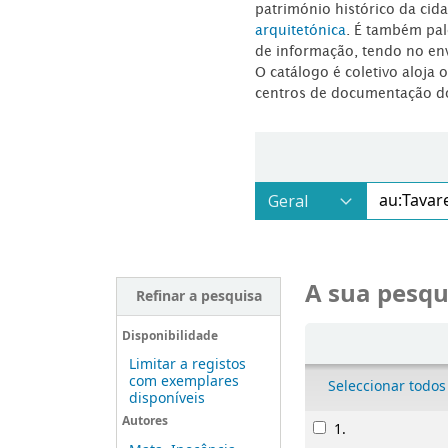
património histórico da ci
arquitetónica
. É também pal
de informação, tendo no en
O catálogo é coletivo aloja 
centros de documentação d
A sua pesqu
Refinar a pesquisa
Ordenar
Disponibilidade
Limitar a registos
com exemplares
Seleccionar todos
disponíveis
Resultados
Autores
1.