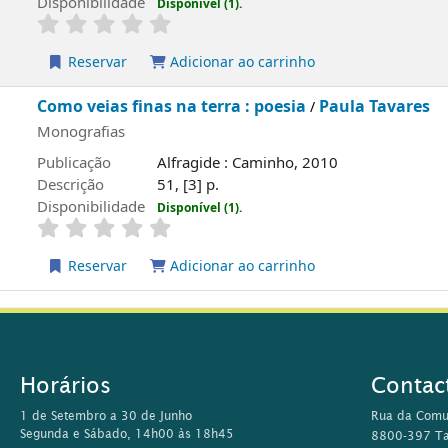
Disponibilidade
Disponível (1).
Reservar
Adicionar ao carrinho
Como veias finas na terra : poesia
Paula Tavares
/
Monografias
Publicação
Alfragide : Caminho, 2010
Descrição
51, [3] p.
Disponibilidade
Disponível (1).
Reservar
Adicionar ao carrinho
Horários
Contac
1 de Setembro a 30 de Junho
Rua da Comu
Segunda e Sábado, 14h00 às 18h45
8800-397 Ta