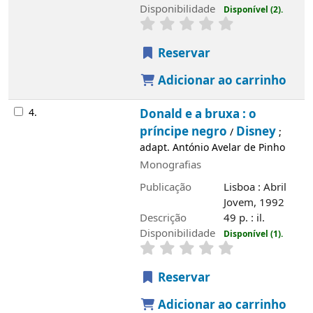
4.
Donald e a bruxa : o príncipe negro
/
Disney
; adapt. António Avelar de Pinho
Monografias
Publicação
Lisboa : Abril Jovem, 1992
Descrição
49 p. : il.
Disponibilidade
Disponível (1).
Reservar
Adicionar ao carrinho
5.
Branca de neve e os sete anões : vinte
e mil léguas submarinas
Disney
/
; adapt.
António Avelar de Pinho
Monografias
Publicação
Lisboa : Abril Jovem, 1992
Descrição
49 p. : il.