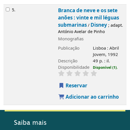
Disponibilidade
Disponível (1).
Reservar
Adicionar ao carrinho
Saiba mais
História
Álvaro de Campos
Edifício
Serviços
Rede de Bibliotecas de Tavira
Rede de Bibliotecas do Algarve
Fundo bibliográfico
Atividades regulares
Município de Tavira
Horários