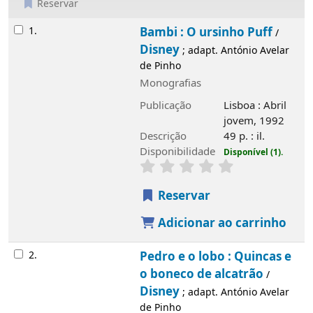
Reservar
Resultados
1.
Bambi : O ursinho Puff
Disney
/
; adapt.
António Avelar de Pinho
Monografias
Publicação
Lisboa : Abril jovem, 1992
Descrição
49 p. : il.
Disponibilidade
Disponível (1).
Reservar
Adicionar ao carrinho
2.
Pedro e o lobo : Quincas e o boneco de
alcatrão
Disney
/
; adapt. António Avelar de
Pinho
Monografias
Publicação
Lisboa : Abril jovem, 1992
Descrição
49 p. : il.