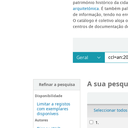
património histórico da ci
arquitetónica
. É também pal
de informação, tendo no en
O catálogo é coletivo aloja 
centros de documentação d
A sua pesqu
Refinar a pesquisa
Ordenar
Disponibilidade
Limitar a registos
com exemplares
Seleccionar todos
disponíveis
Resultados
Autores
1.