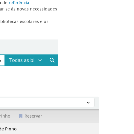
a de
referência
tar-se às novas necessidades
ibliotecas escolares e os
rinho
Reservar
 de Pinho