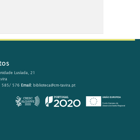
tos
nidade Lusíada, 21
vira
0 585/ 576
Email:
biblioteca@cm-tavira.pt