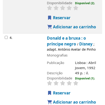
4.
Donald e a bruxa : o príncipe negro
/
Disney
; adapt. António Avelar de Pinho
Monografias
Publicação
Lisboa : Abril Jovem, 1992
Descrição
49 p. : il.
Disponibilidade
Disponível (1).
Reservar
Adicionar ao carrinho
5.
Branca de neve e os sete anões : vinte
e mil léguas submarinas
Disney
/
; adapt.
António Avelar de Pinho
Monografias
Publicação
Lisboa : Abril Jovem, 1992
Descrição
49 p. : il.