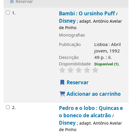
Reservar
Resultados
1.
Bambi : O ursinho Puff
Disney
/
; adapt.
António Avelar de Pinho
Monografias
Publicação
Lisboa : Abril jovem, 1992
Descrição
49 p. : il.
Disponibilidade
Disponível (1).
Reservar
Adicionar ao carrinho
2.
Pedro e o lobo : Quincas e o boneco de
alcatrão
Disney
/
; adapt. António Avelar de
Pinho
Monografias
Publicação
Lisboa : Abril jovem, 1992
Descrição
49 p. : il.