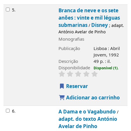
Disponibilidade
Disponível (1).
Reservar
Adicionar ao carrinho
6.
A Dama e o Vagabundo
adapt. do
/
texto António Avelar de Pinho
Monografias
Publicação
Lisboa : Abril jovem, 1992
Descrição
48, [1] p. : il.
Disponibilidade
Disponível (1).
Reservar
Adicionar ao carrinho
7.
Aladino e a lanterna mágica
adapt.
/