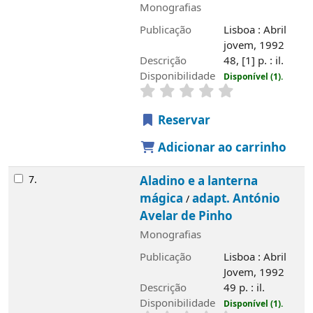
António Avelar de Pinho
Monografias
Publicação
Lisboa : Abril Jovem, 1992
Descrição
49 p. : il.
Disponibilidade
Disponível (1).
Reservar
Adicionar ao carrinho
Saiba mais
História
Álvaro de Campos
Edifício
Serviços
Rede de Bibliotecas de Tavira
Rede de Bibliotecas do Algarve