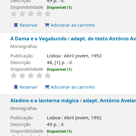
lidade
Disponível (1).
rvar
Adicionar ao carrinho
e o Vagabundo
adapt. do texto António Avelar de Pinh
/
ias
ão
Lisboa : Abril jovem, 1992
o
48, [1] p. : il.
lidade
Disponível (1).
rvar
Adicionar ao carrinho
 e a lanterna mágica
adapt. António Avelar de Pinho
/
ias
ão
Lisboa : Abril Jovem, 1992
o
49 p. : il.
lidade
Disponível (1).