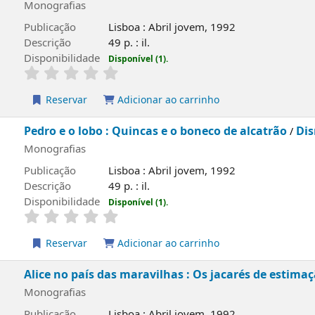
ias
ão
Lisboa : Abril jovem, 1992
o
49 p. : il.
lidade
Disponível (1).
rvar
Adicionar ao carrinho
o lobo : Quincas e o boneco de alcatrão
Disney
/
; adapt. A
ias
ão
Lisboa : Abril jovem, 1992
o
49 p. : il.
lidade
Disponível (1).
rvar
Adicionar ao carrinho
 país das maravilhas : Os jacarés de estimação
Disney
/
; 
ias
ão
Lisboa : Abril jovem, 1992