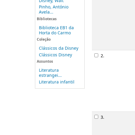
Disney, Walt
Monograf
Pinho, António
Publicaç
Avela...
Descriçã
Bibliotecas
Disponibi
Biblioteca EB1 da
Horta do Carmo
Coleção
Rese
Clássicos da Disney
Clássicos Disney
2.
Pedro e 
Assuntos
Monograf
Literatura
Publicaç
estrangei...
Descriçã
Literatura infantil
Disponibi
Rese
3.
Alice no
Monograf
Publicaç