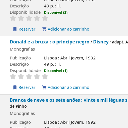
o
49 p. : il.
lidade
Disponível (2).
rvar
Adicionar ao carrinho
 a bruxa : o príncipe negro
Disney
/
; adapt. António Avelar 
ias
ão
Lisboa : Abril Jovem, 1992
o
49 p. : il.
lidade
Disponível (1).
rvar
Adicionar ao carrinho
e neve e os sete anões : vinte e mil léguas submarinas
/
ias
ão
Lisboa : Abril Jovem, 1992
o
49 p. : il.