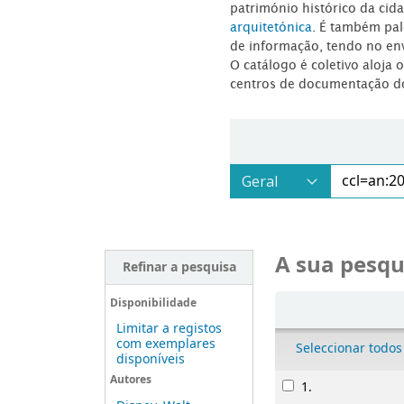
património histórico da ci
arquitetónica
. É também pal
de informação, tendo no en
O catálogo é coletivo aloja 
centros de documentação d
A sua pesqu
Refinar a pesquisa
Ordenar
Disponibilidade
Limitar a registos
com exemplares
Seleccionar todos
disponíveis
Resultados
Autores
1.
Bambi :