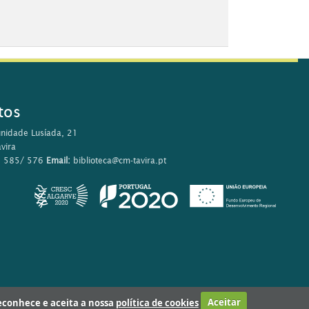
tos
nidade Lusíada, 21
vira
0 585/ 576
Email:
biblioteca@cm-tavira.pt
 reconhece e aceita a nossa
política de cookies
Aceitar